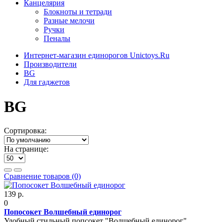
Канцелярия
Блокноты и тетради
Разные мелочи
Ручки
Пеналы
Интернет-магазин единорогов Unictoys.Ru
Производители
BG
Для гаджетов
BG
Сортировка:
На странице:
Сравнение товаров (0)
139 р.
0
Попосокет Волшебный единорог
Удобный стильный попсокет "Волшебный единорог",